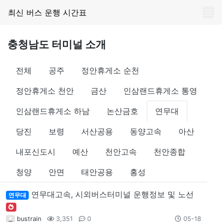
최신 버스 운행 시간표
충청남도 터미널 소개
전체
공주
정안휴게소 순천
정안휴게소 천안
금산
인삼랜드휴게소 통영
인삼랜드휴게소 하남
논산금호
연무대
당진
보령
서산공용
동양고속
아산
내포신도시
예산
천안고속
천안종합
청양
안면
태안공용
홍성
연무대고속, 시외버스터미널 운행정보 및 노선
연무대
bustrain
3,351
0
05-18