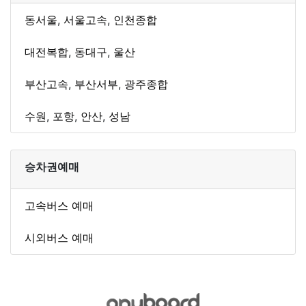
동서울
,
서울고속
,
인천종합
대전복합
,
동대구
,
울산
부산고속
,
부산서부
,
광주종합
수원
,
포항
,
안산
,
성남
승차권예매
고속버스 예매
시외버스 예매