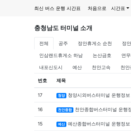
최신 버스 운행 시간표
처음으로
시간표
충청남도 터미널 소개
전체
공주
정안휴게소 순천
정안
인삼랜드휴게소 하남
논산금호
연무
내포신도시
예산
천안고속
천안
번호
제목
17
청양시외버스터미널 운행정보 
청양
16
천안종합버스터미널 운행정
천안종합
15
예산종합버스터미널 운행정보 
예산