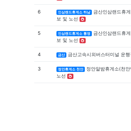
6
금산인삼랜드휴게
인삼랜드휴게소 하남
보 및 노선
5
금산인삼랜드휴게
인삼랜드휴게소 통영
보 및 노선
4
금산고속시외버스터미널 운행
금산
3
정안알밤휴게소(천안방
정안휴게소 천안
노선