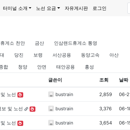
터미널 소개
노선 요금
자유게시판
로그인
휴게소 천안
금산
인삼랜드휴게소 통영
대
당진
보령
서산공용
동양고속
아산
종합
청양
안면
태안공용
홍성
글쓴이
조회
날짜
및 노선
bustrain
2,859
06-2
보 및 노선
bustrain
3,376
06-1
및 노선
bustrain
3,654
06-1