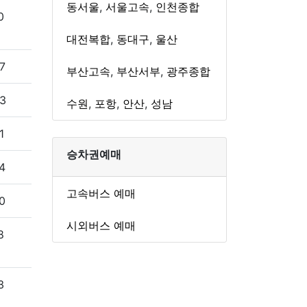
동서울
,
서울고속
,
인천종합
0
대전복합
,
동대구
,
울산
7
부산고속
,
부산서부
,
광주종합
3
수원
,
포항
,
안산
,
성남
1
승차권예매
4
고속버스 예매
0
시외버스 예매
8
3