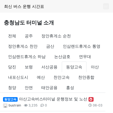
최신 버스 운행 시간표
충청남도 터미널 소개
전체
공주
정안휴게소 순천
정안휴게소 천안
금산
인삼랜드휴게소 통영
인삼랜드휴게소 하남
논산금호
연무대
당진
보령
서산공용
동양고속
아산
내포신도시
예산
천안고속
천안종합
청양
안면
태안공용
홍성
아산고속버스터미널 운행정보 및 노선
동양고속
bustrain
3,235
0
06-03