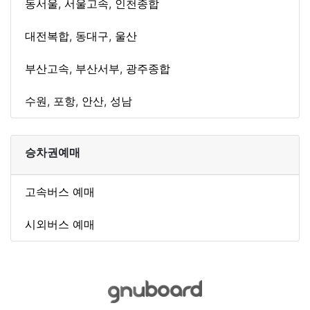
동서울
,
서울고속
,
인천종합
대전복합
,
동대구
,
울산
부산고속
,
부산서부
,
광주종합
수원
,
포항
,
안산
,
성남
승차권예매
고속버스 예매
시외버스 예매