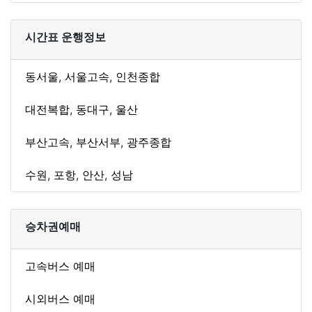
시간표 운행정보
동서울
,
서울고속
,
인천종합
대전복합
,
동대구
,
울산
부산고속
,
부산서부
,
광주종합
수원
,
포항
,
안산
,
성남
승차권예매
고속버스 예매
시외버스 예매