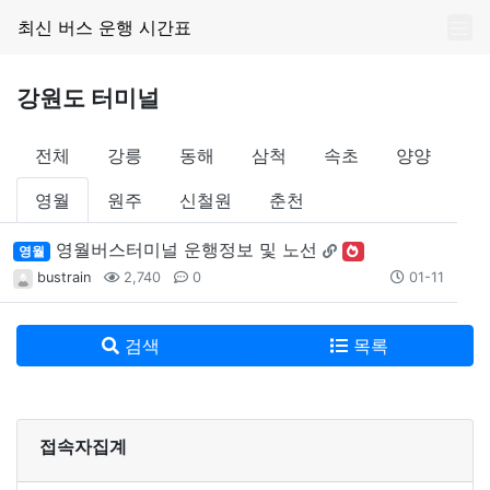
최신 버스 운행 시간표
강원도 터미널
전체
강릉
동해
삼척
속초
양양
영월
원주
신철원
춘천
영월버스터미널 운행정보 및 노선
영월
bustrain
2,740
0
01-11
검색
목록
접속자집계