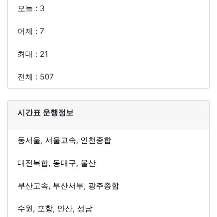
오늘 : 3
어제 : 7
최대 : 21
전체 : 507
시간표 운행정보
동서울
,
서울고속
,
인천종합
대전복합
,
동대구
,
울산
부산고속
,
부산서부
,
광주종합
수원
,
포항
,
안산
,
성남