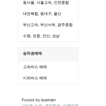
동서울
,
서울고속
,
인천종합
대전복합
,
동대구
,
울산
부산고속
,
부산서부
,
광주종합
수원
,
포항
,
안산
,
성남
승차권예매
고속버스 예매
시외버스 예매
Posted by
bustrain
사이트 소개
개인정보
이용약관