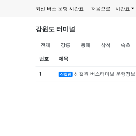
최신 버스 운행 시간표
처음으로
시간표
강원도 터미널
전체
강릉
동해
삼척
속초
번호
제목
1
신철원 버스터미널 운행정보
신철원