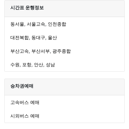
시간표 운행정보
동서울
,
서울고속
,
인천종합
대전복합
,
동대구
,
울산
부산고속
,
부산서부
,
광주종합
수원
,
포항
,
안산
,
성남
승차권예매
고속버스 예매
시외버스 예매