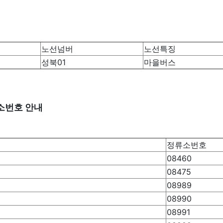
노선넘버
노선특징
성북01
마을버스
류소번호 안내
정류소번호
08460
08475
08989
08990
08991