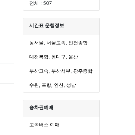
전체 : 507
시간표 운행정보
동서울
,
서울고속
,
인천종합
대전복합
,
동대구
,
울산
부산고속
,
부산서부
,
광주종합
수원
,
포항
,
안산
,
성남
승차권예매
고속버스 예매