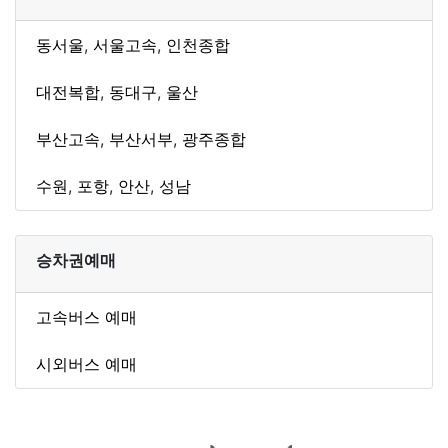
동서울
,
서울고속
,
인천종합
대전복합
,
동대구
,
울산
부산고속
,
부산서부
,
광주종합
수원
,
포항
,
안산
,
성남
승차권예매
고속버스 예매
시외버스 예매