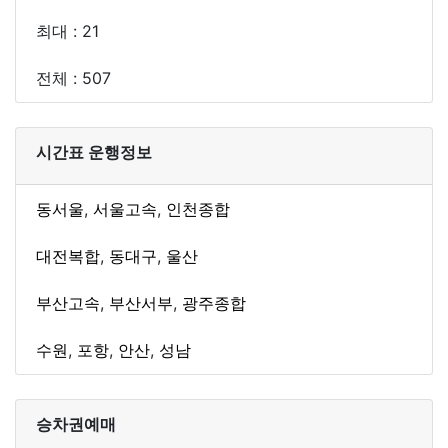
최대 : 21
전체 : 507
시간표 운행정보
동서울
,
서울고속
,
인천종합
대전복합
,
동대구
,
울산
부산고속
,
부산서부
,
광주종합
수원
,
포항
,
안산
,
성남
승차권예매