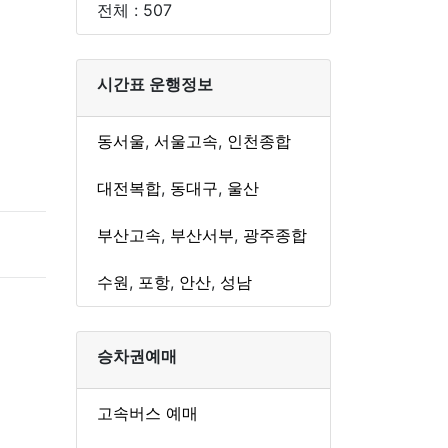
전체 : 507
시간표 운행정보
동서울
,
서울고속
,
인천종합
대전복합
,
동대구
,
울산
부산고속
,
부산서부
,
광주종합
수원
,
포항
,
안산
,
성남
승차권예매
고속버스 예매