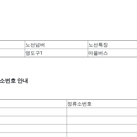
노선넘버
노선특징
영도구1
마을버스
류소번호 안내
정류소번호