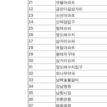
21
샛별아파트
22
금잔디길삼거리
23
신선아파트
24
산제당입구
25
형제슈퍼
26
영도배수지
27
삼거리슈퍼
28
유림아파트
29
봉래지구대
30
삼거리슈퍼
31
영도배수지입구
32
외나무약국
33
남해숯불갈비
34
강남병원
35
남항시장
36
외환은행
37
해동병원