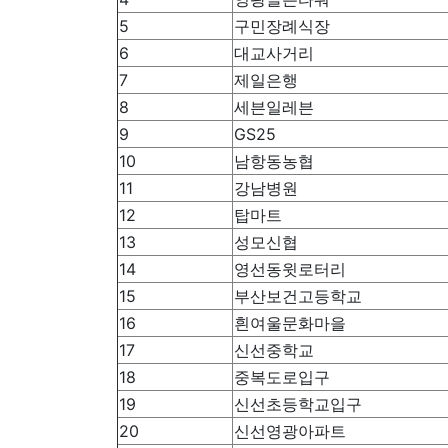
5
구민장례식장
6
대교사거리
7
제일은행
8
세븐일레븐
9
GS25
10
남항동농협
11
강남병원
12
탑마트
13
성모신협
14
영선동윗로터리
15
부산보건고등학교
16
흰여울문화마을
17
신선중학교
18
중복도로입구
19
신선초등학교입구
20
신선영광아파트