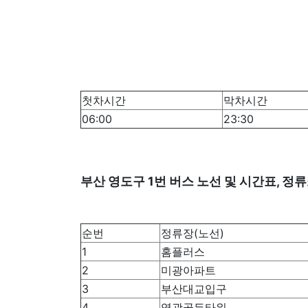
첫차시간
막차시간
06:00
23:30
부산 영도구 1번 버스 노선 및 시간표, 정
순번
정류장(노선)
1
홈플러스
2
미광아파트
3
부산대교입구
4
영광골든타워