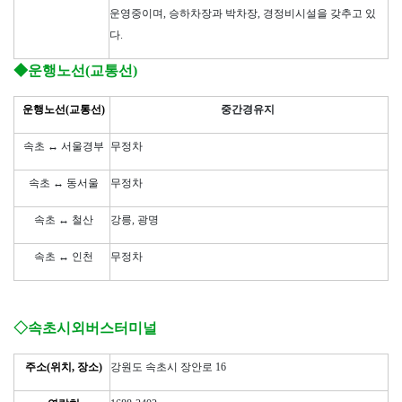
운영중이며, 승하차장과 박차장, 경정비시설을 갖추고 있
다.
◆운행노선(교통선)
운행노선(교통선)
중간경유지
속초 ↔ 서울경부
무정차
속초 ↔ 동서울
무정차
속초 ↔ 철산
강릉, 광명
속초 ↔ 인천
무정차
◇속초시외버스터미널
주소(위치, 장소)
강원도 속초시 장안로 16