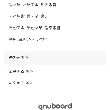
동서울
,
서울고속
,
인천종합
대전복합
,
동대구
,
울산
부산고속
,
부산서부
,
광주종합
수원
,
포항
,
안산
,
성남
승차권예매
고속버스 예매
시외버스 예매