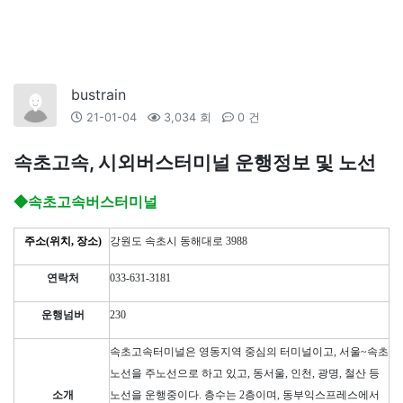
bustrain
21-01-04
3,034 회
0 건
속초고속, 시외버스터미널 운행정보 및 노선
◆속초고속버스터미널
주소(위치, 장소)
강원도 속초시 동해대로 3988
연락처
033-631-3181
운행넘버
230
속초고속터미널은 영동지역 중심의 터미널이고, 서울~속초
노선을 주노선으로 하고 있고, 동서울, 인천, 광명, 철산 등
소개
노선을 운행중이다. 층수는 2층이며, 동부익스프레스에서