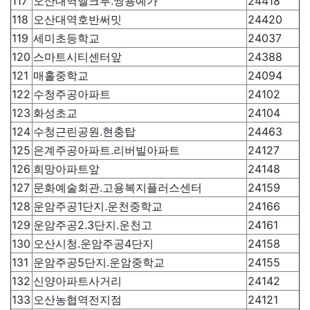
117
오산대역엘크루.쌍용예가
24418
118
오산대역호반써밋
24420
119
세미초등학교
24037
120
스마트시티센터앞
24388
121
매홀중학교
24094
122
수청주공아파트
24102
123
화성초교
24104
124
수청근린공원.현충탑
24463
125
은계주공아파트.리버빌아파트
24127
126
희망아파트앞
24148
127
문화예술회관.고용복지플러스센터
24159
128
운암주공1단지.운천중학교
24166
129
운암주공2.3단지.운천고
24161
130
오산시청.운암주공4단지
24158
131
운암주공5단지.운암중학교
24155
132
신양아파트사거리
24142
133
오산농협역전지점
24121