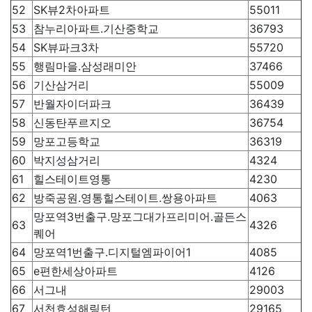
52
SK뷰2차아파트
55011
53
참누리아파트.기산중학교
36793
54
SK뷰파크3차
55720
55
행림마을.삼성래미안
37466
56
기산삼거리
55009
57
반월자이더파크
36439
58
신동탄푸르지오
36754
59
망포고등학교
36319
60
박지성삼거리
4324
61
힐스테이트영통
4230
62
방죽공원.영통힐스테이트.쌍용아파트
4063
망포역3번출구.망포그대가프리미어.골든스
63
4326
퀘어
64
망포역1번출구.디지털엠파이어1
4085
65
e편한세상아파트
4126
66
서그내
29003
67
서천효성해링턴
29165