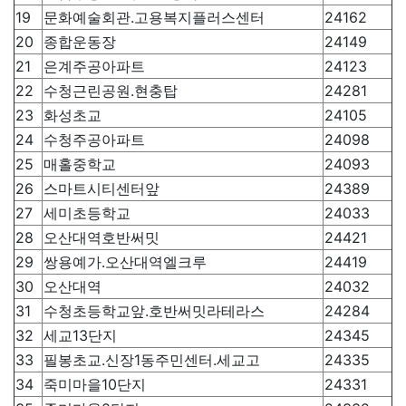
19
문화예술회관.고용복지플러스센터
24162
20
종합운동장
24149
21
은계주공아파트
24123
22
수청근린공원.현충탑
24281
23
화성초교
24105
24
수청주공아파트
24098
25
매홀중학교
24093
26
스마트시티센터앞
24389
27
세미초등학교
24033
28
오산대역호반써밋
24421
29
쌍용예가.오산대역엘크루
24419
30
오산대역
24032
31
수청초등학교앞.호반써밋라테라스
24284
32
세교13단지
24345
33
필봉초교.신장1동주민센터.세교고
24335
34
죽미마을10단지
24331