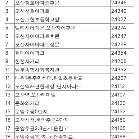
2
오산청호아파트후문
24346
3
오산청호아파트
24349
4
오산고현초등학교앞
24027
5
엘리시아정문.오산자이후문
24274
6
오산자이아파트후문
24247
7
오산자이아파트정문
24269
8
현대아이파크
24354
9
한전사거리
24208
10
남부종합사회복지관
24352
11
대원1동주민센터.원일초등학교
24207
12
오산역e-편한세상1단지아파트
24113
13
오산역.오산터미널
24107
14
문화의거리
24133
15
운암주공5단지
24153
16
오산시청.운암주공4단지
24160
17
운암주공2.3단지.운천고
24165
18
운암주공1단지.운천중학교
24168