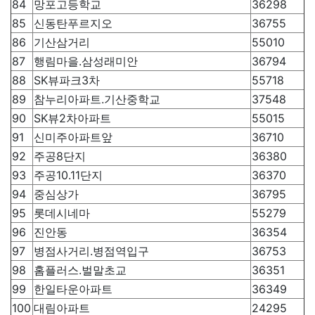
84
망포고등학교
36298
85
신동탄푸르지오
36755
86
기산삼거리
55010
87
행림마을.삼성래미안
36794
88
SK뷰파크3차
55718
89
참누리아파트.기산중학교
37548
90
SK뷰2차아파트
55015
91
신미주아파트앞
36710
92
주공8단지
36380
93
주공10.11단지
36370
94
중심상가
36795
95
롯데시네마
55279
96
진안동
36354
97
병점사거리.병점역입구
36753
98
홈플러스.벌말초교
36351
99
한일타운아파트
36349
100
대림아파트
24295