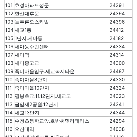
101
효성아파트정문
24291
102
한신대후문
24394
103
늘푸른오스카빌
24396
104
세교1동
24412
105
1단지.세마동
24182
106
세마동주민센터
24334
107
세마역
24314
108
세마중고교
24300
109
죽미마을입구.세교복지타운
24487
110
죽미마을8단지
24330
111
죽미마을10단지
24324
112
필봉초교.11.12단지.세교고
24323
113
금암제2공원.12단지
24341
114
세교13단지
24344
115
수청초등학교앞.호반써밋라테라스
24294
116
오산대역
24038