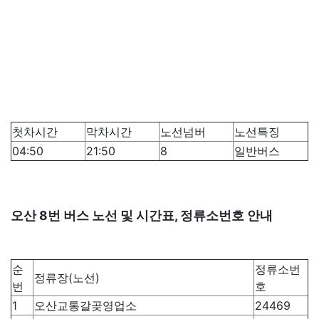
첫차시간
막차시간
노선넘버
노선특징
04:50
21:50
8
일반버스
오산 8번 버스 노선 및 시간표, 정류소번호 안내
순
정류소번
정류장(노선)
번
호
1
오산교통갈곶영업소
24469