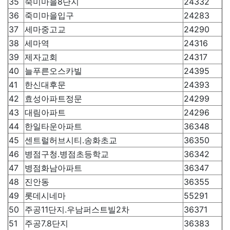
35
죽미마을8단지
24332
36
죽미마을입구
24283
37
세마중고교
24290
38
세마역
24316
39
제자교회
24317
40
늘푸른오스카빌
24395
41
한신대후문
24393
42
효성아파트정문
24299
43
대림아파트
24296
44
한일타운아파트
36348
45
센트럴허브시티.송화초교
36350
46
병점구청.병점초등학교
36342
47
병점화남아파트
36347
48
진안동
36355
49
롯데시네마
55291
50
주공11단지.우남퍼스트빌2차
36371
51
주공7.8단지
36383