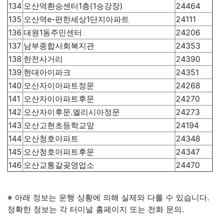
134
오산역환승센터1층(1승강장)
24464
135
오산역e-편한세상1단지아파트
24111
136
대원1동주민센터
24206
137
남부종합사회복지관
24353
138
한전사거리
24390
139
현대아이파크
24351
140
오산자이아파트정문
24268
141
오산자이아파트후문
24270
142
오산자이후문.엘리시아정문
24273
143
오산고현초등학교앞
24194
144
오산청호아파트
24348
145
오산청호아파트후문
24347
146
오산교통갈곶영업소
24470
※ 아래 정보는 운행 상황에 의해 실제와 다를 수 있습니다.
정확한 정보는 각 터미널 홈페이지 또는 전화 문의.