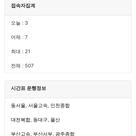
접속자집계
오늘 : 3
어제 : 7
최대 : 21
전체 : 507
시간표 운행정보
동서울
,
서울고속
,
인천종합
대전복합
,
동대구
,
울산
부산고속
,
부산서부
,
광주종합