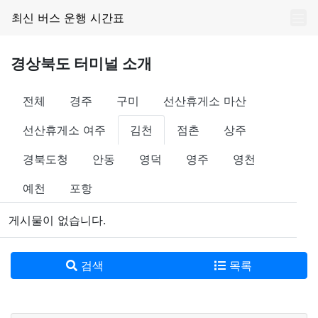
최신 버스 운행 시간표
경상북도 터미널 소개
전체
경주
구미
선산휴게소 마산
선산휴게소 여주
김천
점촌
상주
경북도청
안동
영덕
영주
영천
예천
포항
게시물이 없습니다.
검색
목록