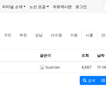
터미널 소개
노선 요금
자유게시판
로그인
구리
부천
성남
서수원
수원
시흥
안
글쓴이
조회
날짜
bustrain
4,587
11-14
검색