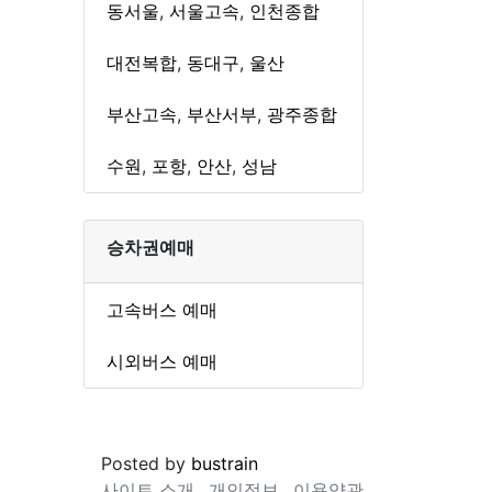
동서울
,
서울고속
,
인천종합
대전복합
,
동대구
,
울산
부산고속
,
부산서부
,
광주종합
수원
,
포항
,
안산
,
성남
승차권예매
고속버스 예매
시외버스 예매
Posted by
bustrain
사이트 소개
개인정보
이용약관